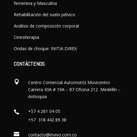
femenina y Masculina
Rehabilitación del suelo pélvico
Análisis de composición corporal
Cinesiterapia
Ondas de choque: INITIA DIREX
CONTÁCTENOS

Centro Comercial Automotríz Movicentro
Carrera 43A # 19A – 87 Oficina 212 Medellín –
Antioquia
+57 4 261 04 05

+57 318 442 89 38

contacto@invivo.com.co