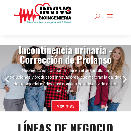
Incontinencia urinaria -
Corrección de Prolapso
Neomedic es compañía líder en el desarrollo de
soluciones y productos innovadores, que mejoran la calidad
de trabajo del médico, así como la calidad de vida de los
pacientes.
Ver más
LÍNEAS DE NEGOCIO